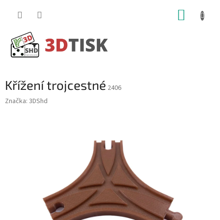
Přejít
NÁKUP
na
obsah
KOŠÍK
Křížení trojcestné
2406
Značka:
3DShd