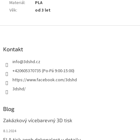
Materiál
:
PLA
Věk
:
od 3 let
Z
á
p
a
Kontakt
t
info
@
3dshd.cz
í
+420605370735 (Po-Pá 9:00-15:00)
https://www.facebook.com/3dshd
3dshd/
Blog
Zakázkový vícebarevný 3D tisk
8.1.2024
SLA tisk aneb dokonalost v detailu