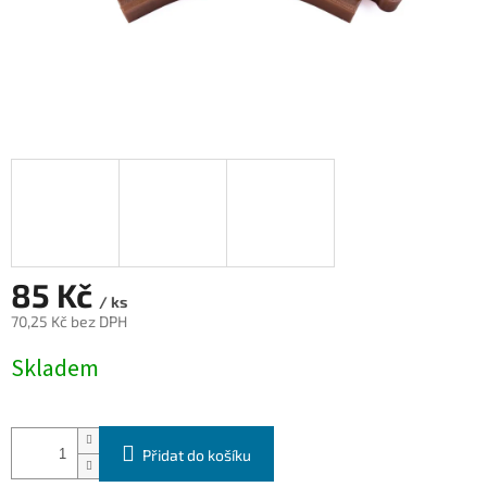
85 Kč
/ ks
70,25 Kč bez DPH
Měrná
Skladem
cena:
Přidat do košíku