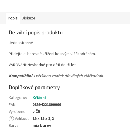
Popis
Diskuze
Detailní popis produktu
Jednostranné
Přidejte si barevné křížení ke svým vláčkodráhám.
VAROVÁNÍ: Nevhodné pro děti do tří let!
Kompatibilní
s většinou značek dřevěných vláčkodrah.
Doplňkové parametry
Kategorie
:
Křížení
EAN
:
08594221890066
Vyrobeno
:
v ČR
?
Velikost
:
15 x 15 x 1,2
Barva
:
mix barev