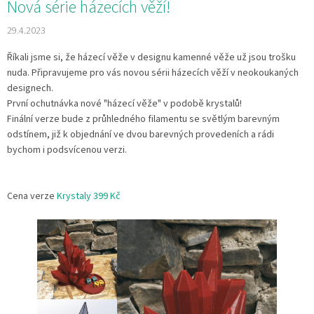
Nová série házecích věží!
29.4.2023
Říkali jsme si, že házecí věže v designu kamenné věže už jsou trošku
nuda. Připravujeme pro vás novou sérii házecích věží v neokoukaných
designech.
První ochutnávka nové "házecí věže" v podobě krystalů!
Finální verze bude z průhledného filamentu se světlým barevným
odstínem, již k objednání ve dvou barevných provedeních a rádi
bychom i podsvícenou verzi.
Cena verze
Krystaly 399 Kč