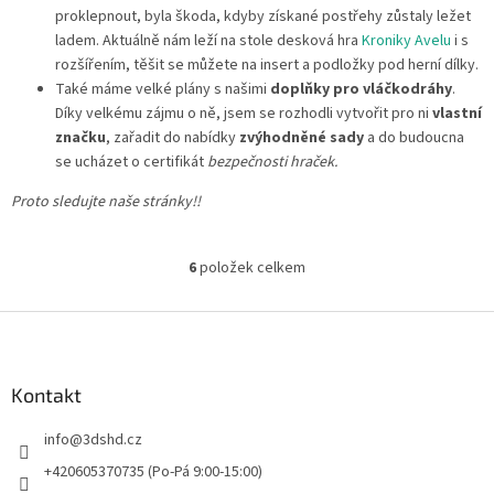
proklepnout, byla škoda, kdyby získané postřehy zůstaly ležet
ladem. Aktuálně nám leží na stole desková hra
Kroniky Avelu
i s
rozšířením, těšit se můžete na insert a podložky pod herní dílky.
Také máme velké plány s našimi
doplňky pro vláčkodráhy
.
Díky velkému zájmu o ně, jsem se rozhodli vytvořit pro ni
vlastní
značku
, zařadit do nabídky
zvýhodněné sady
a do budoucna
se ucházet o certifikát
bezpečnosti hraček.
Proto sledujte naše stránky!!
6
položek celkem
O
v
l
Z
á
á
d
p
a
a
Kontakt
c
t
í
info
@
3dshd.cz
í
p
r
+420605370735 (Po-Pá 9:00-15:00)
v