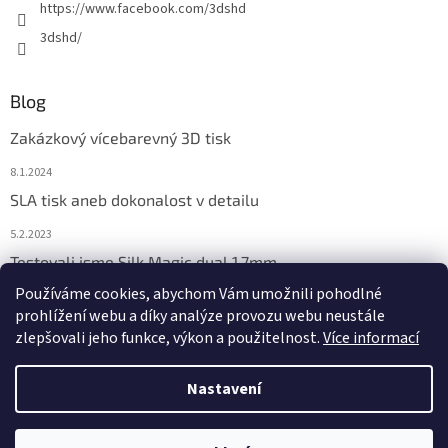
https://www.facebook.com/3dshd
k
y
3dshd/
v
ý
p
Blog
i
s
Zakázkový vícebarevný 3D tisk
u
8.1.2024
SLA tisk aneb dokonalost v detailu
5.2.2023
Testovali jsme Silk Magic dual 1,7mm
Používáme cookies, abychom Vám umožnili pohodlné
18.1.2023
prohlížení webu a díky analýze provozu webu neustále
zlepšovali jeho funkce, výkon a použitelnost.
Více informací
Nastavení
Vytvořil Shoptet