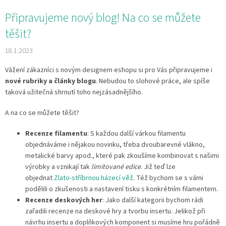
Připravujeme nový blog! Na co se můžete
těšit?
18.1.2023
Vážení zákazníci s novým designem eshopu si pro Vás připravujeme i
nové rubriky a články blogu
. Nebudou to slohové práce, ale spíše
taková užitečná shrnutí toho nejzásadnějšího.
A na co se můžete těšit?
Recenze filamentu
: S každou další várkou filamentu
objednáváme i nějakou novinku, třeba dvoubarevné vlákno,
metalické barvy apod., které pak zkoušíme kombinovat s našimi
výrobky a vznikají tak
limitované edice
. Již teď lze
objednat
Zlato-stříbrnou házecí věž
. Též bychom se s vámi
podělili o zkušenosti a nastavení tisku s konkrétním filamentem.
Recenze deskových her
: Jako další kategorii bychom rádi
zařadili recenze na deskové hry a tvorbu insertu. Jelikož při
návrhu insertu a doplňkových komponent si musíme hru pořádně