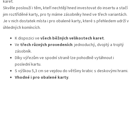
karet.
Skvěle poslouží i těm, kteří nechtějí hned investovat do insertu a stačí
jim roztříděné karty, pro ty máme zásobníky hned ve třech variantách.
Je v nich dostatek místa i pro obalené karty, které s přehledem udrží v
úhledných komíncích.
K dispozici ve
všech běžných velikostech karet
.
Ve
třech různých provedeních
: jednoduchý, dvojitý a trojitý
zásobník.
Díky výřezům ve spodní straně lze pohodlně vytáhnout i
poslední kartu.
S
výškou 5,3 cm se vejdou do většiny krabic s deskovými hrami.
Vhodné i pro obalené karty
.