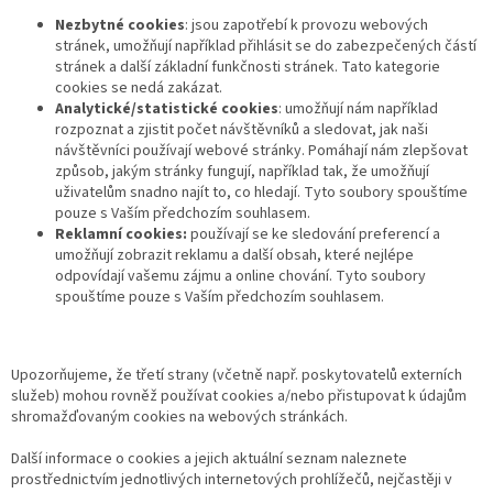
Nezbytné cookies
: jsou zapotřebí k provozu webových
stránek, umožňují například přihlásit se do zabezpečených částí
stránek a další základní funkčnosti stránek. Tato kategorie
cookies se nedá zakázat.
Analytické/statistické cookies
: umožňují nám například
rozpoznat a zjistit počet návštěvníků a sledovat, jak naši
návštěvníci používají webové stránky. Pomáhají nám zlepšovat
způsob, jakým stránky fungují, například tak, že umožňují
uživatelům snadno najít to, co hledají. Tyto soubory spouštíme
pouze s Vaším předchozím souhlasem.
Reklamní cookies:
používají se ke sledování preferencí a
umožňují zobrazit reklamu a další obsah, které nejlépe
odpovídají vašemu zájmu a online chování. Tyto soubory
spouštíme pouze s Vaším předchozím souhlasem.
Upozorňujeme, že třetí strany (včetně např. poskytovatelů externích
služeb) mohou rovněž používat cookies a/nebo přistupovat k údajům
shromažďovaným cookies na webových stránkách.
Další informace o cookies a jejich aktuální seznam naleznete
prostřednictvím jednotlivých internetových prohlížečů, nejčastěji v