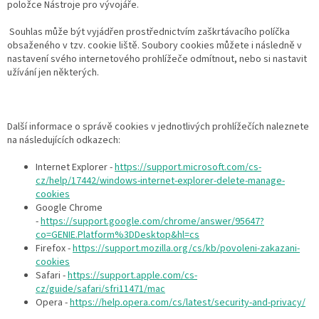
položce Nástroje pro vývojáře.
Souhlas může být vyjádřen prostřednictvím zaškrtávacího políčka
obsaženého v tzv. cookie liště. Soubory cookies můžete i následně v
nastavení svého internetového prohlížeče odmítnout, nebo si nastavit
užívání jen některých.
Další informace o správě cookies v jednotlivých prohlížečích naleznete
na následujících odkazech:
Internet Explorer -
https://support.microsoft.com/cs-
cz/help/17442/windows-internet-explorer-delete-manage-
cookies
Google Chrome
-
https://support.google.com/chrome/answer/95647?
co=GENIE.Platform%3DDesktop&hl=cs
Firefox -
https://support.mozilla.org/cs/kb/povoleni-zakazani-
cookies
Safari -
https://support.apple.com/cs-
cz/guide/safari/sfri11471/mac
Opera -
https://help.opera.com/cs/latest/security-and-privacy/