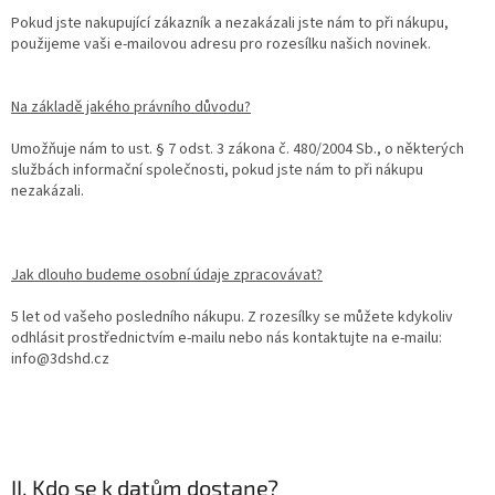
Pokud jste nakupující zákazník a nezakázali jste nám to při nákupu,
použijeme vaši e-mailovou adresu pro rozesílku našich novinek.
Na základě jakého právního důvodu?
Umožňuje nám to ust. § 7 odst. 3 zákona č. 480/2004 Sb., o některých
službách informační společnosti, pokud jste nám to při nákupu
nezakázali.
Jak dlouho budeme osobní údaje zpracovávat?
5 let od vašeho posledního nákupu. Z rozesílky se můžete kdykoliv
odhlásit prostřednictvím e-mailu nebo nás kontaktujte na e-mailu:
info@3dshd.cz
II. Kdo se k datům dostane?