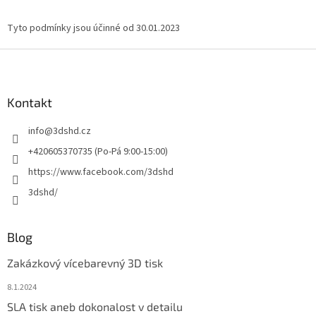
Tyto podmínky jsou účinné od 30.01.2023
Z
á
p
a
Kontakt
t
info
@
3dshd.cz
í
+420605370735 (Po-Pá 9:00-15:00)
https://www.facebook.com/3dshd
3dshd/
Blog
Zakázkový vícebarevný 3D tisk
8.1.2024
SLA tisk aneb dokonalost v detailu