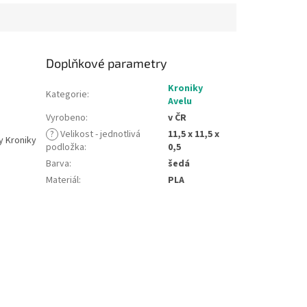
Doplňkové parametry
)
Kroniky
Kategorie
:
Avelu
Vyrobeno
:
v ČR
?
Velikost - jednotlivá
11,5 x 11,5 x
y Kroniky
podložka
:
0,5
Barva
:
šedá
Materiál
:
PLA