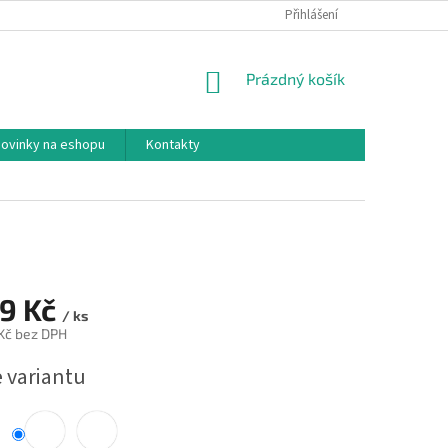
BLOG
OBCHODNÍ PODMÍNKY
PODMÍNKY OCHRANY OSOBNÍCH ÚDA
Přihlášení
NÁKUPNÍ
Prázdný košík
KOŠÍK
ovinky na eshopu
Kontakty
9 Kč
/ ks
Kč
bez DPH
e variantu