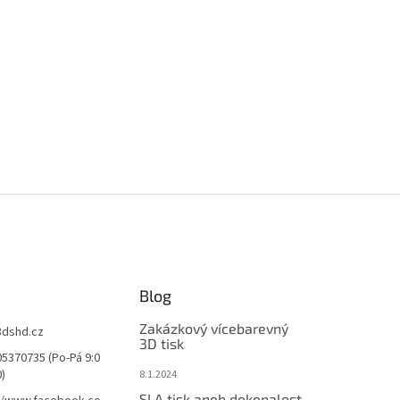
Blog
Zakázkový vícebarevný
3dshd.cz
3D tisk
5370735 (Po-Pá 9:0
0)
8.1.2024
SLA tisk aneb dokonalost