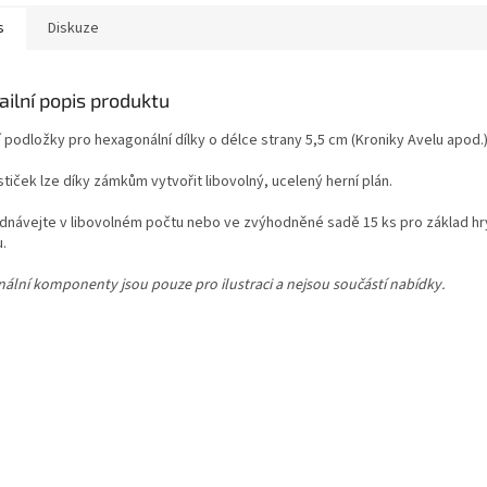
s
Diskuze
ailní popis produktu
 podložky pro hexagonální dílky o délce strany 5,5 cm (Kroniky Avelu apod.
tiček lze díky zámkům vytvořit libovolný, ucelený herní plán.
dnávejte v libovolném počtu nebo ve zvýhodněné sadě 15 ks pro základ hr
.
inální komponenty jsou pouze pro ilustraci a nejsou součástí nabídky.