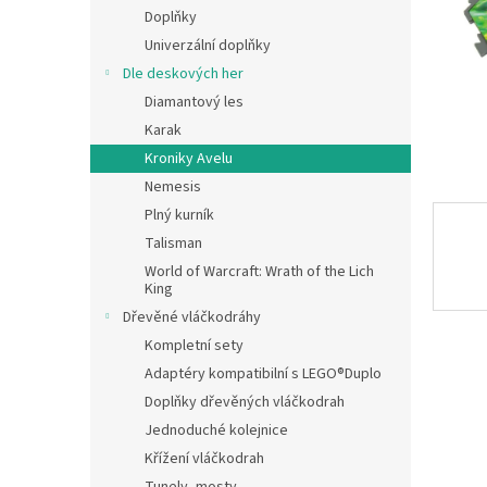
n
Doplňky
e
Univerzální doplňky
l
Dle deskových her
Diamantový les
Karak
Kroniky Avelu
Nemesis
Plný kurník
Talisman
World of Warcraft: Wrath of the Lich
King
Dřevěné vláčkodráhy
Kompletní sety
Adaptéry kompatibilní s LEGO®Duplo
Doplňky dřevěných vláčkodrah
Jednoduché kolejnice
Křížení vláčkodrah