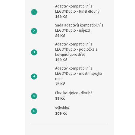
Adaptér kompatibilní s
LEGO®Duplo - tunel dlouhý
169 Kč
Sada adaptérů kompatibilní s
LEGO®Duplo - nájezd
89 Kč
Adaptér kompatibilní s
LEGO®Duplo - podložka s
kolejnicí uprostřed
199 Kč
Adaptér kompatibilní s
LEGO®Duplo - mostní spojka
mini
25 Kč
Flexi kolejnice - dlouhá
89 Kč
Výhybka
109 Kč