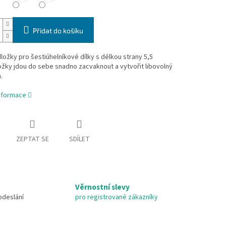
Přidat do košíku
ložky pro šestiúhelníkové dílky s délkou strany 5,5
žky jdou do sebe snadno zacvaknout a vytvořit libovolný
.
informace
ZEPTAT SE
SDÍLET
Věrnostní slevy
odeslání
pro registrované zákazníky