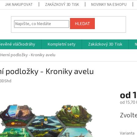
JAK NAKUPOVAT
ZAKÁZKOVÝ 3D TISK
NOVINKY NA ESHOPU
HLEDAT
řevěné vláčkodráhy
Kompletní sety
Zakázkový 3D Tisk
N
Herní podložky - Kroniky avelu
í podložky - Kroniky avelu
3DShd
od
1
od
15,70 
Měrná
Zvolt
cena:
Varianta