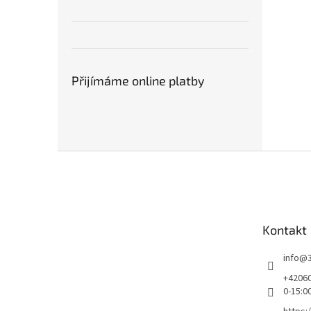
Přijímáme online platby
Z
á
p
a
t
Kontakt
í
info
@
+42060
0-15:0