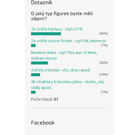
Dotazník
O jaký typ figurek byste měli
zájem?
Ze světa Fantasy - styl LOTR
(46%)
Ze světa scince fiction - styl SW, Nemesis
(7%)
Moderní doba - styl This war of Mine,
Arkham Horror
(26%)
Zvířata a bestie - vlci, draci apod.
(14%)
3D struktury k hernímu plánu - dveře, zdi,
skály apod.
(7%)
Počet hlasů:
57
Facebook