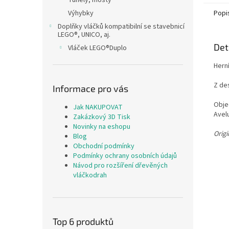
Tunely, mosty
Výhybky
Popi
Doplňky vláčků kompatibilní se stavebnicí
LEGO®, UNICO, aj.
Det
Vláček LEGO®Duplo
Herní
Z des
Informace pro vás
Obje
Jak NAKUPOVAT
Avelu
Zakázkový 3D Tisk
Novinky na eshopu
Orig
Blog
Obchodní podmínky
Podmínky ochrany osobních údajů
Návod pro rozšíření dřevěných
vláčkodrah
Top 6 produktů