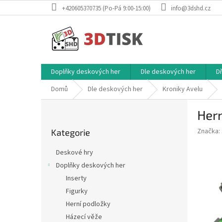
Přejít
+420605370735 (Po-Pá 9:00-15:00)
info@3dshd.cz
na
obsah
Doplňky deskových her
Dle deskových her
D
Domů
Dle deskových her
Kroniky Avelu
P
Hern
o
Přeskočit
s
Značka:
Kategorie
kategorie
t
r
Deskové hry
a
Doplňky deskových her
n
Inserty
n
í
Figurky
p
Herní podložky
a
Házecí věže