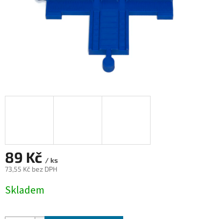
89 Kč
/ ks
73,55 Kč bez DPH
Měrná
Skladem
cena: