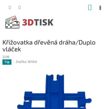
Přejít
NÁKUP
na
obsah
KOŠÍK
Křižovatka dřevěná dráha/Duplo
vláček
2106
Značka:
3DShd
Tip