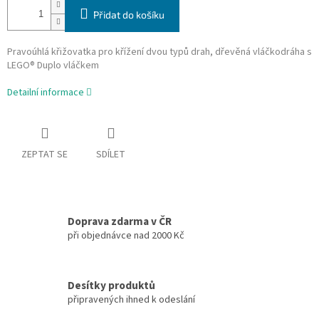
Přidat do košíku
Pravoúhlá křižovatka pro křížení dvou typů drah, dřevěná vláčkodráha s
LEGO® Duplo vláčkem
Detailní informace
ZEPTAT SE
SDÍLET
Doprava zdarma v ČR
při objednávce nad 2000 Kč
Desítky produktů
připravených ihned k odeslání