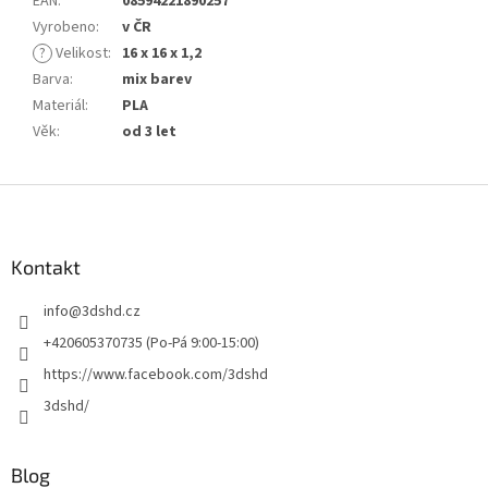
EAN
:
08594221890257
Vyrobeno
:
v ČR
?
Velikost
:
16 x 16 x 1,2
Barva
:
mix barev
Materiál
:
PLA
Věk
:
od 3 let
Z
á
p
a
Kontakt
t
info
@
3dshd.cz
í
+420605370735 (Po-Pá 9:00-15:00)
https://www.facebook.com/3dshd
3dshd/
Blog