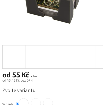
od
55 Kč
/ ks
od
45,45 Kč
bez DPH
Měrná
Zvolte variantu
cena:
Varianta