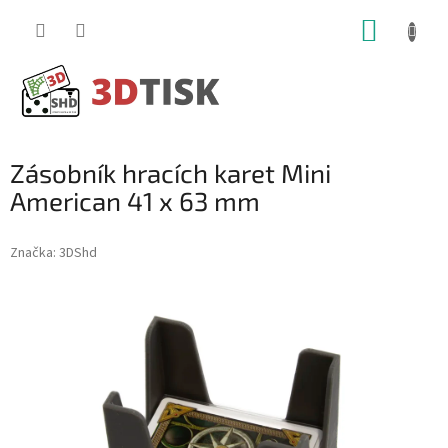
Přejít
NÁKUP
na
obsah
KOŠÍK
Zásobník hracích karet Mini
American 41 x 63 mm
Značka:
3DShd