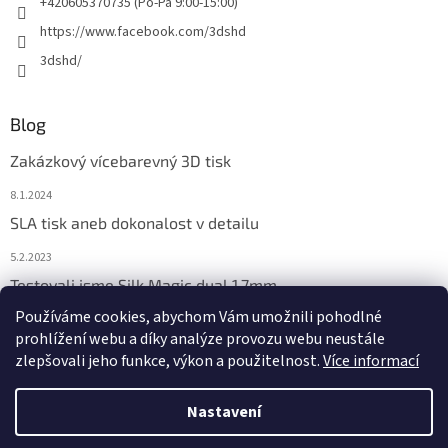
+420605370735 (Po-Pá 9:00-15:00)
https://www.facebook.com/3dshd
3dshd/
Blog
Zakázkový vícebarevný 3D tisk
8.1.2024
SLA tisk aneb dokonalost v detailu
5.2.2023
Testovali jsme Silk Magic dual 1,7mm
Používáme cookies, abychom Vám umožnili pohodlné
18.1.2023
prohlížení webu a díky analýze provozu webu neustále
zlepšovali jeho funkce, výkon a použitelnost.
Více informací
Nastavení
Vytvořil Shoptet