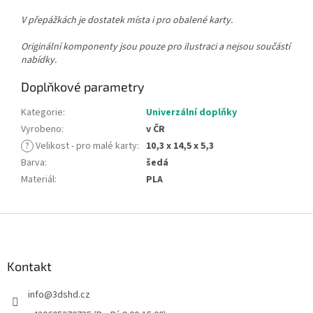
V přepážkách je dostatek místa i pro obalené karty.
Originální komponenty jsou pouze pro ilustraci a nejsou součástí
nabídky.
Doplňkové parametry
Kategorie
:
Univerzální doplňky
Vyrobeno
:
v ČR
?
Velikost - pro malé karty
:
10,3 x 14,5 x 5,3
Barva
:
šedá
Materiál
:
PLA
Z
á
p
a
Kontakt
t
info
@
3dshd.cz
í